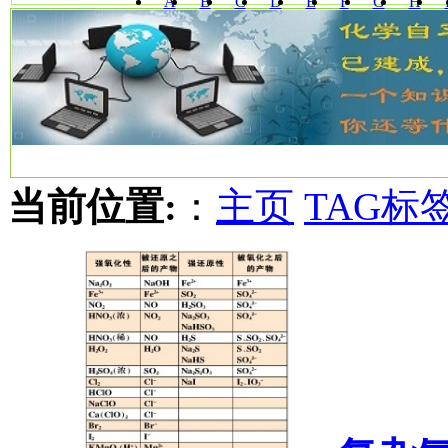
A
B
C
D
E
F
G
H
W
X
Y
Z
当前位置:
：
主页
TAG标