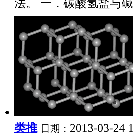
法。 一．碳酸氢盐与碱..
类推
2013-03-24 
日期：