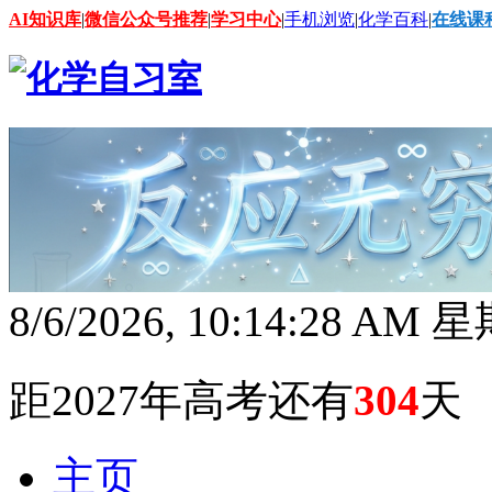
AI知识库
|
微信公众号推荐
|
学习中心
|
手机浏览
|
化学百科
|
在线课
8/6/2026, 10:14:30 AM
距2027年高考还有
304
天
主页