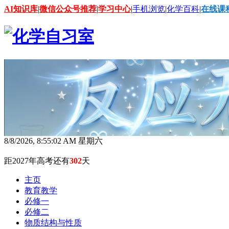
AI知识库
|
微信公众号推荐
|
学习中心
|
手机浏览
|
化学百科
|
在线课
8/8/2026, 8:55:03 AM 星期六
距2027年高考还有
302
天
主页
教育教学
必修一
必修二
物质结构与性质