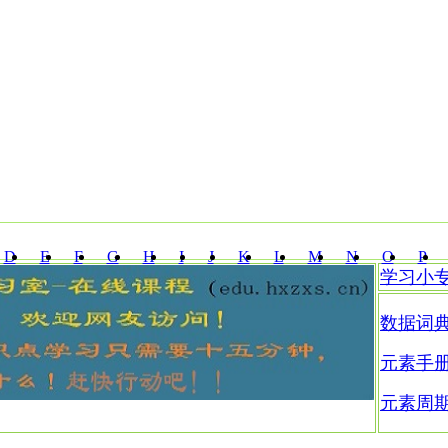
D
E
F
G
H
I
J
K
L
M
N
O
P
学习小
Z
数据词
元素手
元素周