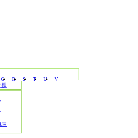
Q
R
S
T
U
V
专题
典
册
期表