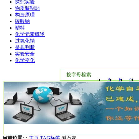
探究实验
物质鉴别04
构造原理
碳酸钠
塑料
化学元素概述
过氧化钠
是非判断
实验安全
化学变化
按字母检索
A
B
C
W
X
Y
当前位置:
：
主页
TAG标签
碱石灰