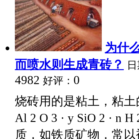
为什
而喷水则生成青砖？
日
4982
0
好评：
烧砖用的是粘土，粘土
Al 2 O 3 · y SiO 2
质，如铁质矿物，常以褐铁矿