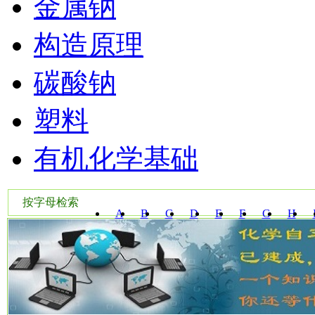
金属钠
构造原理
碳酸钠
塑料
有机化学基础
按字母检索
A
B
C
D
E
F
G
H
W
X
Y
Z