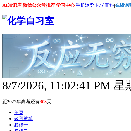
AI知识库
|
微信公众号推荐
|
学习中心
|
手机浏览
|
化学百科
|
在线课
8/7/2026, 11:02:42 PM 
距2027年高考还有
303
天
主页
教育教学
必修一
必修二