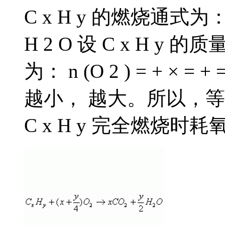
C x H y 的燃烧通式为： C 
H 2 O 设 C x H y
为： n (O 2 ) = + × =
越小， 越大。所以，等质量
C x H y 完全燃烧时耗