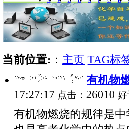
A
B
C
D
E
F
G
H
W
X
Y
Z
当前位置:
：
主页
TAG标
有机物
17:27:17
26010
点击：
好
有机物燃烧的规律是中