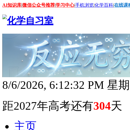
AI知识库
|
微信公众号推荐
|
学习中心
|
手机浏览
|
化学百科
|
在线课
8/6/2026, 6:12:33 PM 星
距2027年高考还有
304
天
主页