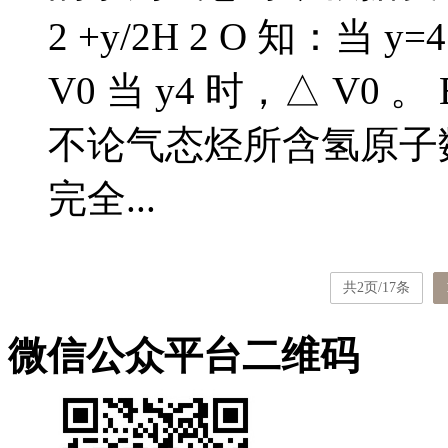
2 +y/2H 2 O 知：当 y
V0 当 y4 时，△ V
不论气态烃所含氢原子数
完全...
共2页/17条
微信公众平台二维码