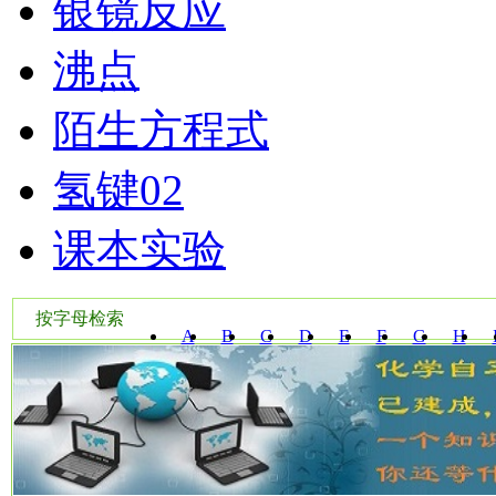
银镜反应
沸点
陌生方程式
氢键02
课本实验
按字母检索
A
B
C
D
E
F
G
H
W
X
Y
Z