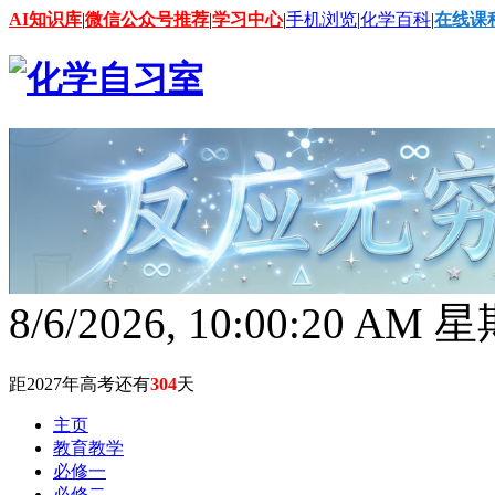
AI知识库
|
微信公众号推荐
|
学习中心
|
手机浏览
|
化学百科
|
在线课
8/6/2026, 10:00:21 AM
距2027年高考还有
304
天
主页
教育教学
必修一
必修二