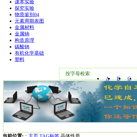
课本实验
探究实验
物质鉴别04
元素周期表图
金属材料
金属钠
构造原理
碳酸钠
有机化学基础
塑料
按字母检索
A
B
C
W
X
Y
当前位置:
：
主页
TAG标签
晶体性质