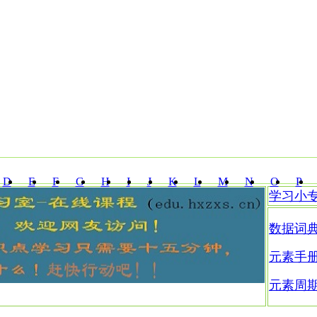
D
E
F
G
H
I
J
K
L
M
N
O
P
学习小
Z
数据词
元素手
元素周