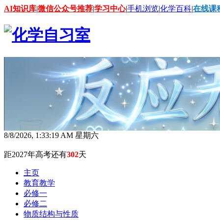
AI知识库
|
微信公众号推荐
|
学习中心
|
手机浏览
|
化学百科
|
在线课
8/8/2026, 1:33:21 AM 星期六
距2027年高考还有
302
天
主页
教育教学
必修一
必修二
物质结构与性质