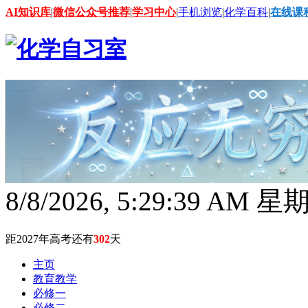
AI知识库
|
微信公众号推荐
|
学习中心
|
手机浏览
|
化学百科
|
在线课
8/8/2026, 5:29:41 AM 
距2027年高考还有
302
天
主页
教育教学
必修一
必修二