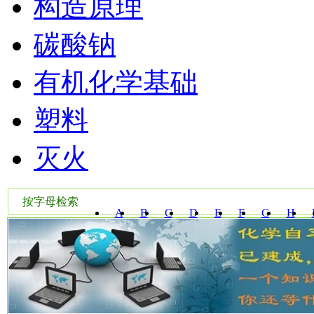
构造原理
碳酸钠
有机化学基础
塑料
灭火
按字母检索
A
B
C
D
E
F
G
H
W
X
Y
Z