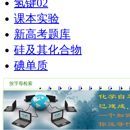
氢键02
课本实验
新高考题库
硅及其化合物
碘单质
按字母检索
A
B
C
D
E
F
G
H
W
X
Y
Z