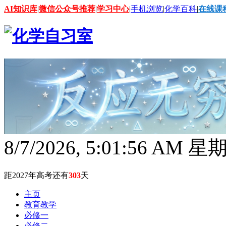
AI知识库
|
微信公众号推荐
|
学习中心
|
手机浏览
|
化学百科
|
在线课
8/7/2026, 5:01:58 AM 
距2027年高考还有
303
天
主页
教育教学
必修一
必修二