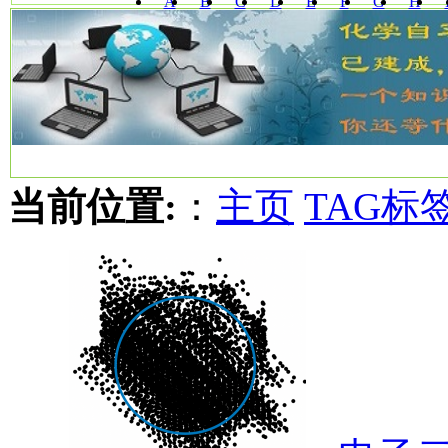
A
B
C
D
E
F
G
H
W
X
Y
Z
当前位置:
：
主页
TAG标