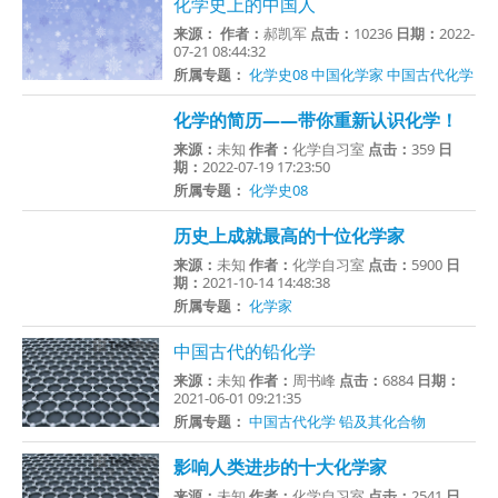
化学史上的中国人
来源：
作者：
郝凯军
点击：
10236
日期：
2022-
07-21 08:44:32
所属专题：
化学史08
中国化学家
中国古代化学
化学的简历——带你重新认识化学！
来源：
未知
作者：
化学自习室
点击：
359
日
期：
2022-07-19 17:23:50
所属专题：
化学史08
历史上成就最高的十位化学家
来源：
未知
作者：
化学自习室
点击：
5900
日
期：
2021-10-14 14:48:38
所属专题：
化学家
中国古代的铅化学
来源：
未知
作者：
周书峰
点击：
6884
日期：
2021-06-01 09:21:35
所属专题：
中国古代化学
铅及其化合物
影响人类进步的十大化学家
来源：
未知
作者：
化学自习室
点击：
2541
日