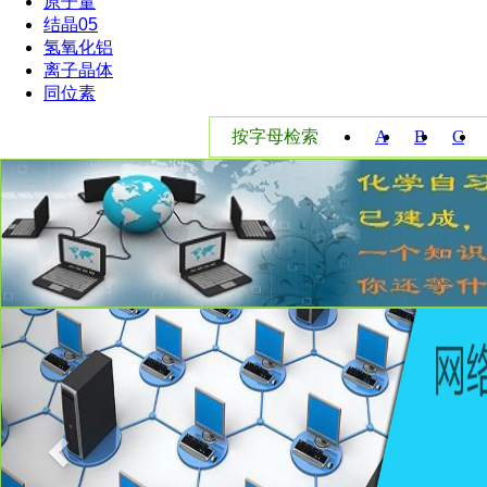
原子量
结晶05
氢氧化铝
离子晶体
同位素
按字母检索
A
B
C
W
X
Y
Previous