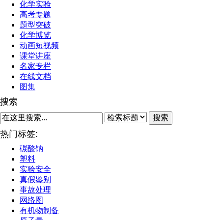
化学实验
高考专题
题型突破
化学博览
动画短视频
课堂讲座
名家专栏
在线文档
图集
搜索
搜索
热门标签:
碳酸钠
塑料
实验安全
真假鉴别
事故处理
网络图
有机物制备