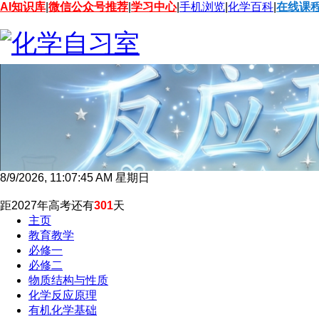
AI知识库
|
微信公众号推荐
|
学习中心
|
手机浏览
|
化学百科
|
在线课
8/9/2026, 11:07:46 AM 星期日
距2027年高考还有
301
天
主页
教育教学
必修一
必修二
物质结构与性质
化学反应原理
有机化学基础