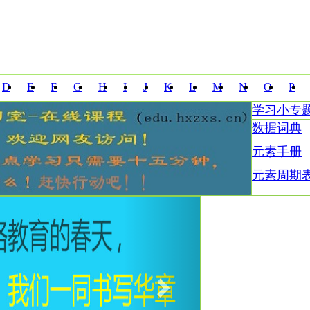
D
E
F
G
H
I
J
K
L
M
N
O
P
学习小专
Z
数据词典
元素手册
元素周期
Next