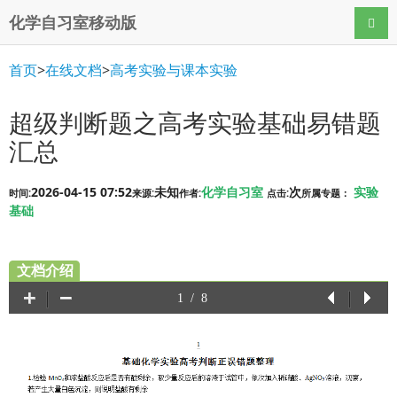
化学自习室移动版
导航
首页
>
在线文档
>
高考实验与课本实验
超级判断题之高考实验基础易错题
汇总
2026-04-15 07:52
未知
化学自习室
次
实验
时间:
来源:
作者:
点击:
所属专题：
基础
文档介绍