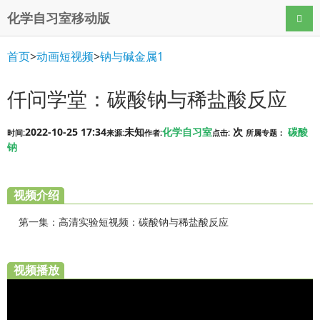
化学自习室移动版
导航
首页
>
动画短视频
>
钠与碱金属1
仟问学堂：碳酸钠与稀盐酸反应
2022-10-25 17:34
未知
化学自习室
次
碳酸
时间:
来源:
作者:
点击:
所属专题：
钠
视频介绍
第一集：高清实验短视频：碳酸钠与稀盐酸反应
视频播放