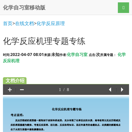
化学自习室移动版
导航
首页
>
在线文档
>
化学反应原理
化学反应机理专题专练
2022-04-07 08:01
未知
化学自习室
次
化学
时间:
来源:
作者:
点击:
所属专题：
反应机理
文档介绍