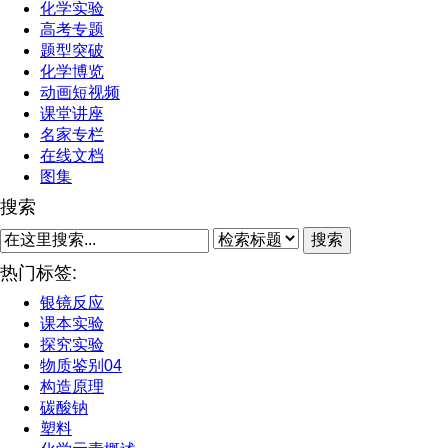
化学实验
高考专题
题型突破
化学博览
动画短视频
课堂讲座
名家专栏
在线文档
图集
搜索
搜索
热门标签:
银镜反应
课本实验
探究实验
物质鉴别04
构造原理
碳酸钠
塑料