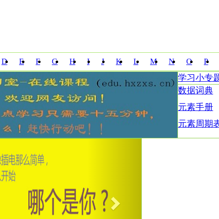
D
E
F
G
H
I
J
K
L
M
N
O
P
学习小专
Z
数据词典
元素手册
元素周期
Next