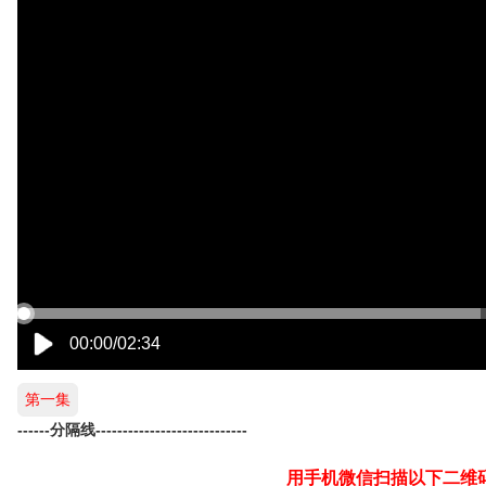
第一集
------分隔线----------------------------
用手机微信扫描以下二维