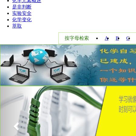
化学元素概述
是非判断
实验安全
化学变化
萃取
按字母检索
A
B
C
W
X
Y
Previous