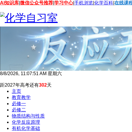
AI知识库
|
微信公众号推荐
|
学习中心
|
手机浏览
|
化学百科
|
在线课
8/8/2026, 11:07:52 AM 星期六
距2027年高考还有
302
天
主页
教育教学
必修一
必修二
物质结构与性质
化学反应原理
有机化学基础