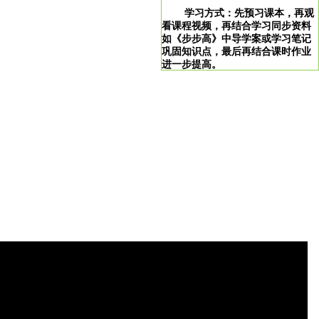
学习方式：先预习课本，再观
看课程视频，再结合学习同步资料
如《步步高》中导学案或学习笔记
巩固知识点，最后再结合课时作业
进一步提高。
学习说明：点击图片即可直达。