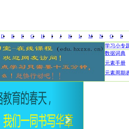
D
E
F
G
H
I
J
K
L
M
N
O
P
学习小专
Z
数据词典
元素手册
元素周期
Next