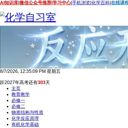
AI知识库
|
微信公众号推荐
|
学习中心
|
手机浏览
|
化学百科
|
在线课
8/7/2026, 12:35:10 PM 星期五
距2027年高考还有
303
天
主页
教育教学
必修一
必修二
物质结构与性质
化学反应原理
有机化学基础