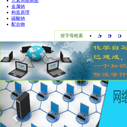
元素周期表图
金属钠
构造原理
碳酸钠
配合物
按字母检索
A
B
C
W
X
Y
Previous