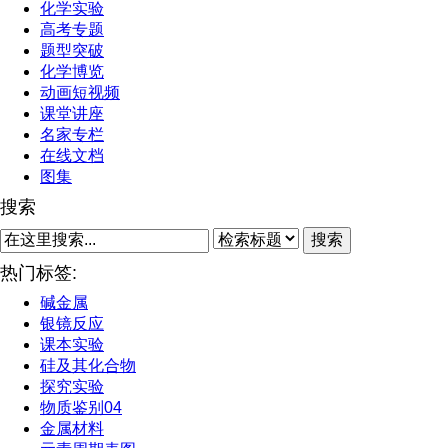
化学实验
高考专题
题型突破
化学博览
动画短视频
课堂讲座
名家专栏
在线文档
图集
搜索
搜索
热门标签:
碱金属
银镜反应
课本实验
硅及其化合物
探究实验
物质鉴别04
金属材料