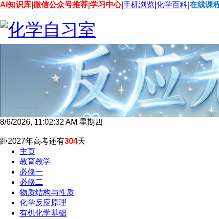
AI知识库
|
微信公众号推荐
|
学习中心
|
手机浏览
|
化学百科
|
在线课
8/6/2026, 11:02:33 AM 星期四
距2027年高考还有
304
天
主页
教育教学
必修一
必修二
物质结构与性质
化学反应原理
有机化学基础