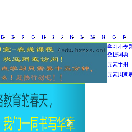
D
E
F
G
H
I
J
K
L
M
N
O
P
学习小专
Z
数据词典
元素手册
元素周期
Next