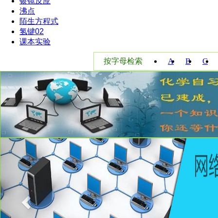
银镜反应
沸点
陌生方程式
氢键02
课本实验
按字母检索
A
B
C
W
X
Y
Previous