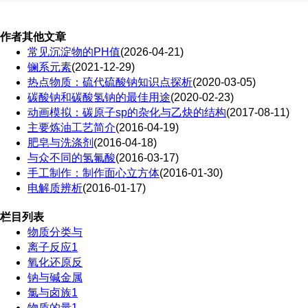
作者其他文章
常见沉淀物的PH值
(2026-04-21)
镧系元素
(2021-12-29)
热点物质：硫代硫酸钠知识点探析
(2020-03-05)
碳酸钠和碳酸氢钠的最佳用途
(2020-02-23)
动画模拟：碳原子sp的杂化与乙炔的结构
(2017-08-11)
主要炼油工艺简介
(2016-04-19)
肥皂与洗涤剂
(2016-04-18)
与众不同的氢氟酸
(2016-03-17)
手工制作：制作面心立方体
(2016-01-30)
电解质辨析
(2016-01-17)
栏目列表
物质分类与
离子反应1
氧化还原反
钠与碱金属
氯与卤族1
物质的量1