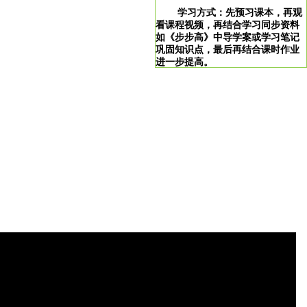
学习方式：先预习课本，再观
看课程视频，再结合学习同步资料
如《步步高》中导学案或学习笔记
巩固知识点，最后再结合课时作业
进一步提高。
学习说明：点击图片即可直达。