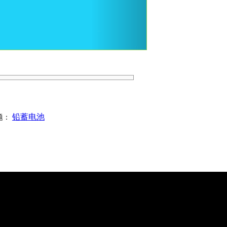
铅蓄电池
题：