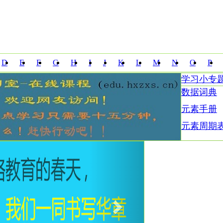
D
E
F
G
H
I
J
K
L
M
N
O
P
学习小专
Z
数据词典
元素手册
元素周期
Next