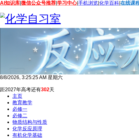
AI知识库
|
微信公众号推荐
|
学习中心
|
手机浏览
|
化学百科
|
在线课
8/8/2026, 3:25:26 AM 星期六
距2027年高考还有
302
天
主页
教育教学
必修一
必修二
物质结构与性质
化学反应原理
有机化学基础