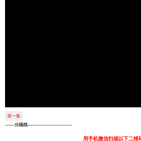
第一集
------分隔线----------------------------
用手机微信扫描以下二维