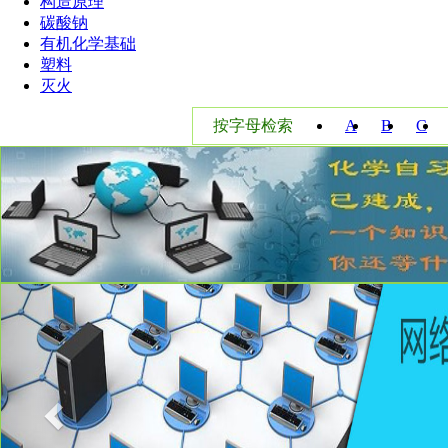
构造原理
碳酸钠
有机化学基础
塑料
灭火
按字母检索
A
B
C
W
X
Y
Previous