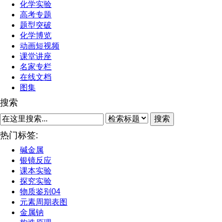
化学实验
高考专题
题型突破
化学博览
动画短视频
课堂讲座
名家专栏
在线文档
图集
搜索
搜索
热门标签:
碱金属
银镜反应
课本实验
探究实验
物质鉴别04
元素周期表图
金属钠