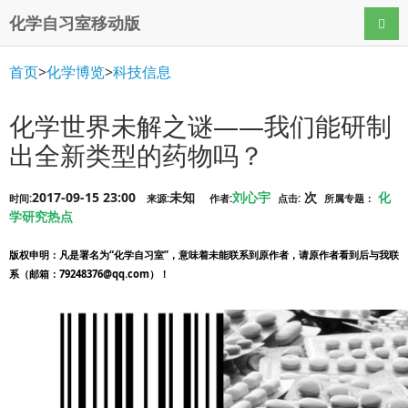
化学自习室移动版
导航
首页
>
化学博览
>
科技信息
化学世界未解之谜——我们能研制
出全新类型的药物吗？
2017-09-15 23:00
未知
刘心宇
次
化
时间:
来源:
作者:
点击:
所属专题：
学研究热点
版权申明
：凡是署名为“化学自习室”，意味着未能联系到原作者，请原作者看到后与我联
系（邮箱：79248376@qq.com）！