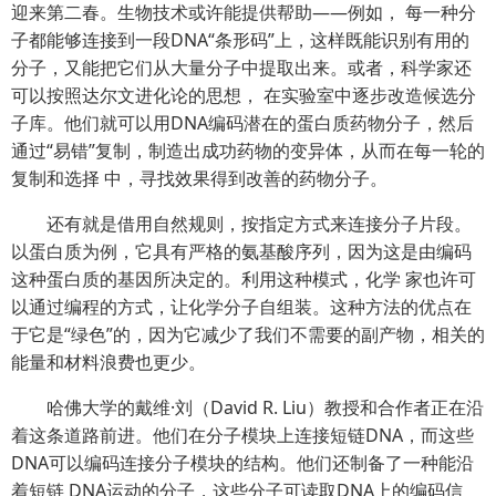
迎来第二春。生物技术或许能提供帮助——例如， 每一种分
子都能够连接到一段DNA“条形码”上，这样既能识别有用的
分子，又能把它们从大量分子中提取出来。或者，科学家还
可以按照达尔文进化论的思想， 在实验室中逐步改造候选分
子库。他们就可以用DNA编码潜在的蛋白质药物分子，然后
通过“易错”复制，制造出成功药物的变异体，从而在每一轮的
复制和选择 中，寻找效果得到改善的药物分子。
还有就是借用自然规则，按指定方式来连接分子片段。
以蛋白质为例，它具有严格的氨基酸序列，因为这是由编码
这种蛋白质的基因所决定的。利用这种模式，化学 家也许可
以通过编程的方式，让化学分子自组装。这种方法的优点在
于它是“绿色”的，因为它减少了我们不需要的副产物，相关的
能量和材料浪费也更少。
哈佛大学的戴维·刘（David R. Liu）教授和合作者正在沿
着这条道路前进。他们在分子模块上连接短链DNA，而这些
DNA可以编码连接分子模块的结构。他们还制备了一种能沿
着短链 DNA运动的分子，这些分子可读取DNA上的编码信