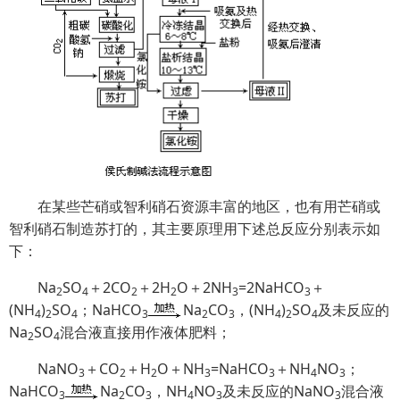
在某些芒硝或智利硝石资源丰富的地区，也有用芒硝或
智利硝石制造苏打的，其主要原理用下述总反应分别表示如
下：
Na
SO
＋2CO
＋2H
O＋2NH
=2NaHCO
＋
2
4
2
2
3
3
(NH
)
SO
；NaHCO
Na
CO
，(NH
)
SO
及未反应的
4
2
4
3
2
3
4
2
4
Na
SO
混合液直接用作液体肥料；
2
4
NaNO
＋CO
＋H
O＋NH
=NaHCO
＋NH
NO
；
3
2
2
3
3
4
3
NaHCO
Na
CO
，NH
NO
及未反应的NaNO
混合液
3
2
3
4
3
3