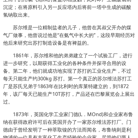
沉淀；在将原料引入另一反应塔内后将前一塔中生成的碳酸
氢钠取出来。
苏尔维是一位精制盐者的儿子，他曾在其叔父开办的煤
气厂做事，他曾说过他是“在氨气中长大的”，这段早期经历对
他后来研究出苏打制造设备是有裨益的。
1861年，苏尔维和他的弟弟建立了一个试验工厂，进行
进一步研究，以期获得工业化的各种条件并探寻合用的设
备。第二年，他们就成功地实现了苏打的工业化生产，不过
每天只能生产约300kg 苏打。第一个真正的苏尔维法苏打工
厂是苏氏兄弟于1863年在比利时的库莱特建立的，到1872
年，该厂每天已能生产10T苏打，产品还在巴黎展览会上展出
过。
1873年，英国化学工业家门德(L．MOnd)和企业家布鲁
纳在获得政府许可后在英国开办了一家苏尔维法苏打厂。门
德由于曾经发明了一种萃取镍的方法而闻名，布鲁纳则是利
物浦的一位具有丰富化工生产经验的企业家，尽管他们两人