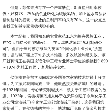
但是，苏尔维法存在一个严重缺点，即食盐利用率较
低：只有73－75％的食盐转化为碳酸氢钠，加上盐水滴漏及
精制盐时的损耗，食盐的总利用率约只有70％。这一缺点是
由我国制碱专家侯德榜弥补的。
本世纪初，我国知名的实业家范旭东为振兴民族工业，
在“久大精盐公司”的基础上，在天津塘沽筹建“永利制碱公
司”。但由于当时苏尔维法为英国“帝国化学工业公司”所垄
断，塘沽碱厂碰上了许多技术难题，多次试验均遭失败。该
厂就聘请正在美国攻读化学工程专业博士学位的侯德榜(1890
－1974)为总工程师，改进制碱技术。
侯德榜在美留学期间就对外国资本家的技术封锁十分愤
慨，为了振兴我国民族工业，他毅然接受塘沽碱厂的邀请，
于1921年回国，专心研究制碱技术，致力于工艺和设备的改
进。1922年，侯德榜和范旭东终于在天津创建了永利化学工
业公司塘沽碱厂(今化学工业部塘沽碱厂前身)，这是我国第一
家制碱厂。在侯德榜的主持下，塘沽碱厂克服了资金和技术