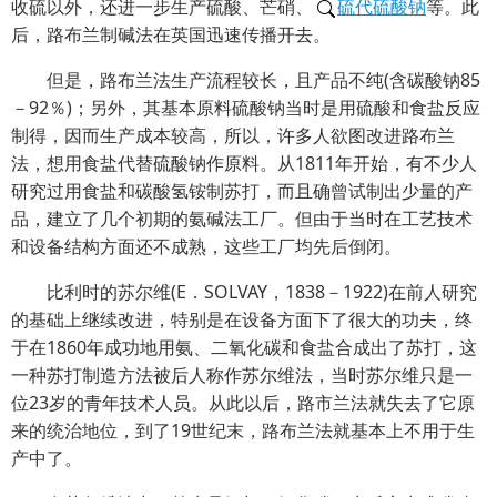
收硫以外，还进一步生产硫酸、芒硝、
硫代硫酸钠
等。此
后，路布兰制碱法在英国迅速传播开去。
但是，路布兰法生产流程较长，且产品不纯(含碳酸钠85
－92％)；另外，其基本原料硫酸钠当时是用硫酸和食盐反应
制得，因而生产成本较高，所以，许多人欲图改进路布兰
法，想用食盐代替硫酸钠作原料。从1811年开始，有不少人
研究过用食盐和碳酸氢铵制苏打，而且确曾试制出少量的产
品，建立了几个初期的氨碱法工厂。但由于当时在工艺技术
和设备结构方面还不成熟，这些工厂均先后倒闭。
比利时的苏尔维(E．SOLVAY，1838－1922)在前人研究
的基础上继续改进，特别是在设备方面下了很大的功夫，终
于在1860年成功地用氨、二氧化碳和食盐合成出了苏打，这
一种苏打制造方法被后人称作苏尔维法，当时苏尔维只是一
位23岁的青年技术人员。从此以后，路市兰法就失去了它原
来的统治地位，到了19世纪末，路布兰法就基本上不用于生
产中了。