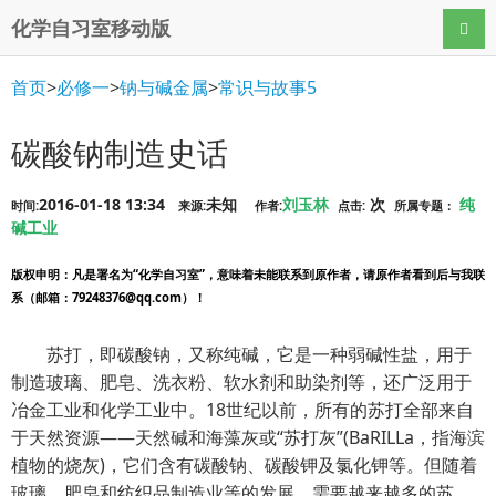
化学自习室移动版
导航
首页
>
必修一
>
钠与碱金属
>
常识与故事5
碳酸钠制造史话
2016-01-18 13:34
未知
刘玉林
次
纯
时间:
来源:
作者:
点击:
所属专题：
碱工业
版权申明
：凡是署名为“化学自习室”，意味着未能联系到原作者，请原作者看到后与我联
系（邮箱：79248376@qq.com）！
苏打，即碳酸钠，又称纯碱，它是一种弱碱性盐，用于
制造玻璃、肥皂、洗衣粉、软水剂和助染剂等，还广泛用于
冶金工业和化学工业中。18世纪以前，所有的苏打全部来自
于天然资源——天然碱和海藻灰或“苏打灰”(BaRILLa，指海滨
植物的烧灰)，它们含有碳酸钠、碳酸钾及氯化钾等。但随着
玻璃、肥皂和纺织品制造业等的发展，需要越来越多的苏