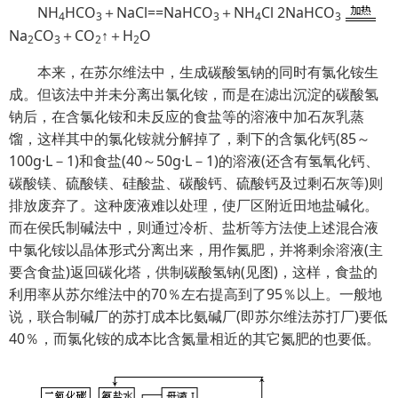
NH
HCO
＋NaCl==NaHCO
＋NH
Cl 2NaHCO
4
3
3
4
3
Na
CO
＋CO
↑＋H
O
2
3
2
2
本来，在苏尔维法中，生成碳酸氢钠的同时有氯化铵生
成。但该法中并未分离出氯化铵，而是在滤出沉淀的碳酸氢
钠后，在含氯化铵和未反应的食盐等的溶液中加石灰乳蒸
馏，这样其中的氯化铵就分解掉了，剩下的含氯化钙(85～
100g·L－1)和食盐(40～50g·L－1)的溶液(还含有氢氧化钙、
碳酸镁、硫酸镁、硅酸盐、碳酸钙、硫酸钙及过剩石灰等)则
排放废弃了。这种废液难以处理，使厂区附近田地盐碱化。
而在侯氏制碱法中，则通过冷析、盐析等方法使上述混合液
中氯化铵以晶体形式分离出来，用作氮肥，并将剩余溶液(主
要含食盐)返回碳化塔，供制碳酸氢钠(见图)，这样，食盐的
利用率从苏尔维法中的70％左右提高到了95％以上。一般地
说，联合制碱厂的苏打成本比氨碱厂(即苏尔维法苏打厂)要低
40％，而氯化铵的成本比含氮量相近的其它氮肥的也要低。