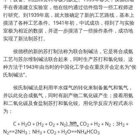
手在香港建立实验室，他在纽约通过信件指导一些工程师进
行研究。到1939年底，就大致确定了新的工艺路线，基本上
摸清了各种工艺条件。1941年初，中试成功，得到了与实验
室极为相近的数据，并进一步摸清了一些操作条件，成功地
实现了新法制苏打。
侯德榜的新的苏打制法称为联合制碱法，它是将合成氨
工艺与苏尔维制碱法联合起来，同时生产苏打和氯化铵。这
种方法于1943年由当时的中国化工学会在重庆开会定名为“侯
氏制碱法”。
侯氏制碱法是利用半水煤气的转化来制备氮气和氢气，
并以此化合成氨气，同时有副产物二氧化碳产生；接着用氨
和二氧化碳及食盐制苏打和氯化铵。用化学反应方程式表示
为：
C＋H
O＋(H
＋O
＋N
)
CO
＋H
＋N
；3H
＋
2
2
2
2
2
2
2
2
N
==2NH
；NH
＋CO
＋H
O==NH
HCO
2
3
3
2
2
4
3