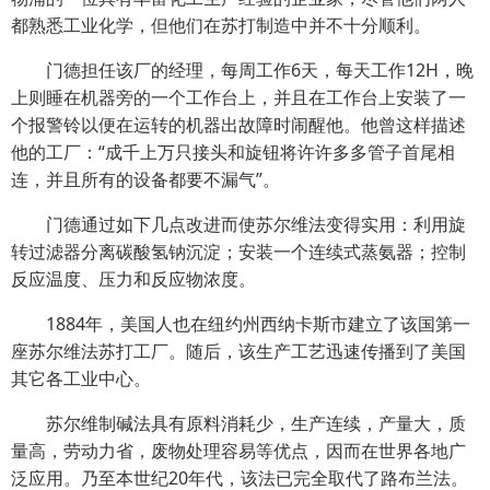
都熟悉工业化学，但他们在苏打制造中并不十分顺利。
门德担任该厂的经理，每周工作6天，每天工作12H，晚
上则睡在机器旁的一个工作台上，并且在工作台上安装了一
个报警铃以便在运转的机器出故障时闹醒他。他曾这样描述
他的工厂：“成千上万只接头和旋钮将许许多多管子首尾相
连，并且所有的设备都要不漏气”。
门德通过如下几点改进而使苏尔维法变得实用：利用旋
转过滤器分离碳酸氢钠沉淀；安装一个连续式蒸氨器；控制
反应温度、压力和反应物浓度。
1884年，美国人也在纽约州西纳卡斯市建立了该国第一
座苏尔维法苏打工厂。随后，该生产工艺迅速传播到了美国
其它各工业中心。
苏尔维制碱法具有原料消耗少，生产连续，产量大，质
量高，劳动力省，废物处理容易等优点，因而在世界各地广
泛应用。乃至本世纪20年代，该法已完全取代了路布兰法。