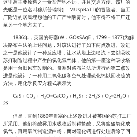
这里离主要原料之一食盐产地不远，并且交通方便。该厂的
先驱是一位名叫穆斯普瑞特(J．MUspRaTT)的冒险者。当工
厂附近的居民埋怨他的工厂产生酸雾时，他不得不将工厂迁
至另一个地方去了。
1836年，英国的哥塞(W．GOsSAgE，1799－1877)为解
决路布兰法的上述问题，对该法进行了如下两点改进。改进
之一是他设计了一种反应塔，让水从塔上边喷流下去以吸收
苏打制造过程中产生的氯化氢气体，他的第一座这种吸收塔
是用一台旧风车改制的。哥塞对路布兰法所进行的第二点改
进是他设计了一种用二氧化碳和空气处理硫化钙以回收硫的
方法，用化学反应方程式表示为：
CaS＋CO
＋H
O=CaCO
＋H
S↑；2H
S＋O
=2H
O＋
2
2
3
2
2
2
2
2S
但是，直到1860年哥塞的上述改进才被英国的苏打工厂
所采用。他们将酸雾用水吸收后制得盐酸，又将盐酸氧化成
氯气，再用氯气制造漂白粉，而对硫化钙进行处理后除了回