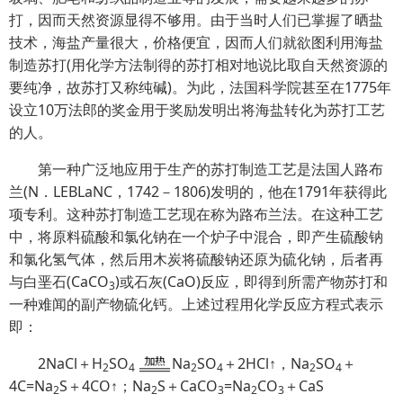
打，因而天然资源显得不够用。由于当时人们已掌握了晒盐
技术，海盐产量很大，价格便宜，因而人们就欲图利用海盐
制造苏打(用化学方法制得的苏打相对地说比取自天然资源的
要纯净，故苏打又称纯碱)。为此，法国科学院甚至在1775年
设立10万法郎的奖金用于奖励发明出将海盐转化为苏打工艺
的人。
第一种广泛地应用于生产的苏打制造工艺是法国人路布
兰(N．LEBLaNC，1742－1806)发明的，他在1791年获得此
项专利。这种苏打制造工艺现在称为路布兰法。在这种工艺
中，将原料硫酸和氯化钠在一个炉子中混合，即产生硫酸钠
和氯化氢气体，然后用木炭将硫酸钠还原为硫化钠，后者再
与白垩石(CaCO
)或石灰(CaO)反应，即得到所需产物苏打和
3
一种难闻的副产物硫化钙。上述过程用化学反应方程式表示
即：
2NaCl＋H
SO
Na
SO
＋2HCl↑，Na
SO
＋
2
4
2
4
2
4
4C=Na
S＋4CO↑；Na
S＋CaCO
=Na
CO
＋CaS
2
2
3
2
3