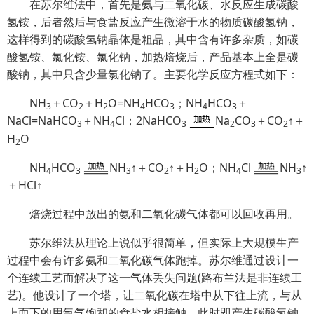
在苏尔维法中，首先是氨与二氧化碳、水反应生成碳酸
氢铵，后者然后与食盐反应产生微溶于水的物质碳酸氢钠，
这样得到的碳酸氢钠晶体是粗品，其中含有许多杂质，如碳
酸氢铵、氯化铵、氯化钠，加热焙烧后，产品基本上全是碳
酸钠，其中只含少量氯化钠了。主要化学反应方程式如下：
NH
＋CO
＋H
O=NH
HCO
；NH
HCO
＋
3
2
2
4
3
4
3
NaCl=NaHCO
＋NH
Cl；2NaHCO
Na
CO
＋CO
↑＋
3
4
3
2
3
2
H
O
2
NH
HCO
NH
↑＋CO
↑＋H
O；NH
Cl
NH
↑
4
3
3
2
2
4
3
＋HCl↑
焙烧过程中放出的氨和二氧化碳气体都可以回收再用。
苏尔维法从理论上说似乎很简单，但实际上大规模生产
过程中会有许多氨和二氧化碳气体跑掉。苏尔维通过设计一
个连续工艺而解决了这一气体丢失问题(路布兰法是非连续工
艺)。他设计了一个塔，让二氧化碳在塔中从下往上流，与从
上而下的用氯气饱和的食盐水相接触，此时即产生碳酸氢钠