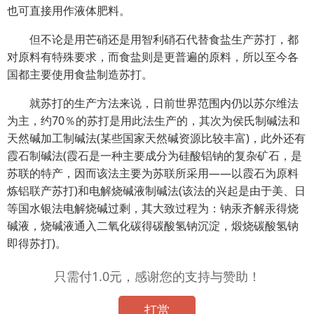
也可直接用作液体肥料。
但不论是用芒硝还是用智利硝石代替食盐生产苏打，都
对原料有特殊要求，而食盐则是更普遍的原料，所以至今各
国都主要使用食盐制造苏打。
就苏打的生产方法来说，日前世界范围内仍以苏尔维法
为主，约70％的苏打是用此法生产的，其次为侯氏制碱法和
天然碱加工制碱法(某些国家天然碱资源比较丰富)，此外还有
霞石制碱法(霞石是一种主要成分为硅酸铝钠的复杂矿石，是
苏联的特产，因而该法主要为苏联所采用——以霞石为原料
炼铝联产苏打)和电解烧碱液制碱法(该法的兴起是由于美、日
等国水银法电解烧碱过剩，其大致过程为：钠汞齐解汞得烧
碱液，烧碱液通入二氧化碳得碳酸氢钠沉淀，煅烧碳酸氢钠
即得苏打)。
只需付1.0元，感谢您的支持与赞助！
打赏