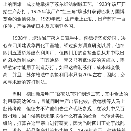
上的困难，成功地掌握了苏尔维法制碱工艺。1923年该厂开
始生产苏打，1925年该厂产“红三角”牌苏打获得巴黎万国博
览会的金质奖章。1929年该厂生产走上正轨，日产苏打一百
多吨，产品远销日本及东南亚各国。
1938年，塘沽碱厂落入日寇手中。侯德榜坚贞爱国，决
心在四川建设华西化工基地。经过多方调查研究以后，他在
四川五通桥筹建永利川厂。但四川用的食盐全是从井中取出
的卤水熬制成的，而五通桥一带又只有低浓度的黄卤水，需
经熬浓才能用于制造苏打，如果这样制苏打，成本就会很
高；并且，苏尔维法中食盐利用率只有70％左右，因此，必
须寻求新的苏打制法。
当时，德国新发明了“察安法”苏打制造工艺，其中食盐的
利用率高达90％，且能同时生产出氯化铵。侯德榜等人马上
赴德考察，但德方不许他们去生产现场参观，在谈判中又百
般刁难，因而侯德榜未能取得什么有益的经验。他转赴美国
纽约，打算在这里亲自进行研究，因为当时四川正处于战乱
中，设备、药品和资料等极为缺乏。1939年春天，侯德榜着