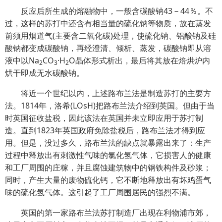
反应后所生成的熔融物中，一般含碳酸钠43－44％。不
过，这样的苏打中还含有相当量的硫化钠等物质，故在蒸发
前须用烟道气(主要含二氧化碳)处理，使硫化钠、铝酸钠及硅
酸钠都变成碳酸钠，再经澄清、倾析、蒸发，碳酸钠即从溶
液中以Na
CO
·H
O晶体形式析出，最后将其放在焙烘炉内
2
3
2
烘干即成无水碳酸钠。
将近一个世纪以内，上述路布兰法是制造苏打的主要方
法。1814年，洛希(LOsH)把路布兰法介绍到英国。但由于当
时英国征收盐税，因此该法在英国并未立即应用于苏打制
造。直到1823年英国政府免除盐税后，路布兰法才得到应
用。但是，没过多久，路布兰法的缺点就暴露出来了：生产
过程中释放出有刺激性气味的氯化氢气体，它损害人的健康
和工厂周围的庄稼，并且腐蚀建筑物中的钢铁构件及砂浆；
同时，产生大量的废物硫化钙，它不断地释放出有坏鸡蛋气
味的硫化氢气体。这引起了工厂周围居民的强烈不满。
英国的第一家路布兰法苏打制造厂出现在利物浦市郊，