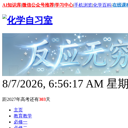
AI知识库
|
微信公众号推荐
|
学习中心
|
手机浏览
|
化学百科
|
在线课
8/7/2026, 6:56:19 AM 
距2027年高考还有
303
天
主页
教育教学
必修一
必修二