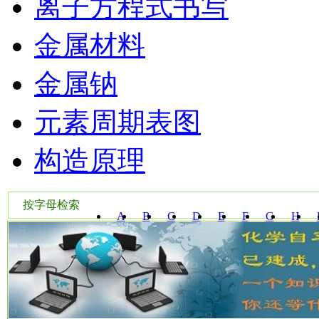
离子方程式书写
金属材料
金属钠
元素周期表图
构造原理
按字母检索
A
B
C
D
E
F
G
H
W
X
Y
Z