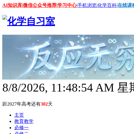
AI知识库
|
微信公众号推荐
|
学习中心
|
手机浏览
|
化学百科
|
在线课
8/8/2026, 11:48:54 AM
距2027年高考还有
302
天
主页
教育教学
必修一
必修二