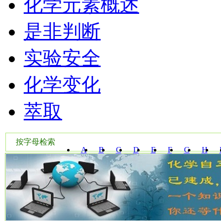
化学元素概述
是非判断
实验安全
化学变化
萃取
按字母检索
A
B
C
D
E
F
G
H
W
X
Y
Z