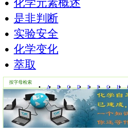
化学元素概述
是非判断
实验安全
化学变化
萃取
按字母检索
A
B
C
D
E
F
G
H
W
X
Y
Z