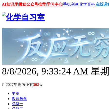
AI知识库
|
微信公众号推荐
|
学习中心
|
手机浏览
|
化学百科
|
在线课
8/8/2026, 9:33:25 AM 
距2027年高考还有
302
天
主页
教育教学
必修一
必修二