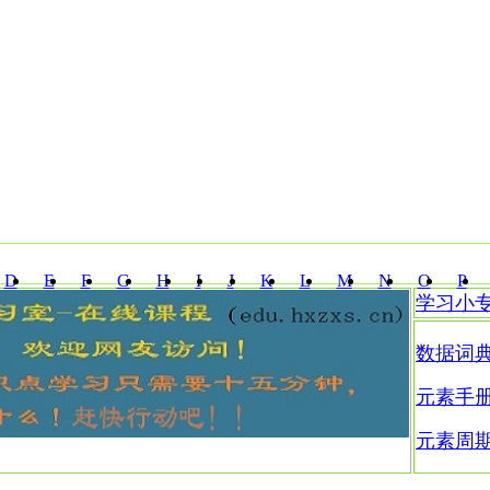
D
E
F
G
H
I
J
K
L
M
N
O
P
学习小
Z
数据词
元素手
元素周