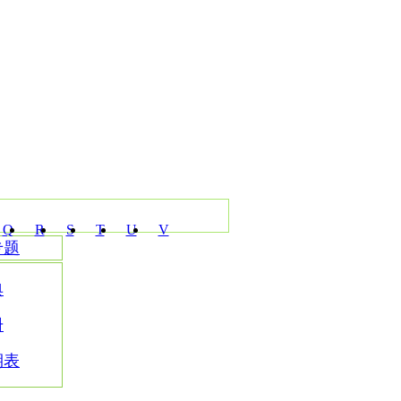
Q
R
S
T
U
V
专题
典
册
期表