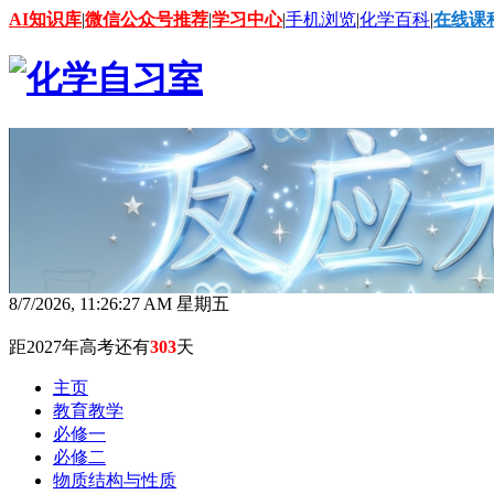
AI知识库
|
微信公众号推荐
|
学习中心
|
手机浏览
|
化学百科
|
在线课
8/7/2026, 11:26:29 AM 星期五
距2027年高考还有
303
天
主页
教育教学
必修一
必修二
物质结构与性质