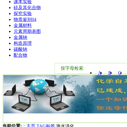
课本实验
硅及其化合物
探究实验
物质鉴别04
金属材料
元素周期表图
金属钠
构造原理
碳酸钠
配合物
按字母检索
A
B
C
W
X
Y
当前位置:
：
主页
TAG标签
海水淡化