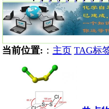
A
B
C
D
E
F
G
H
W
X
Y
Z
当前位置:
：
主页
TAG标