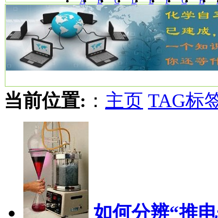
A
B
C
D
E
F
G
H
W
X
Y
Z
当前位置:
：
主页
TAG标
如何分辨“推