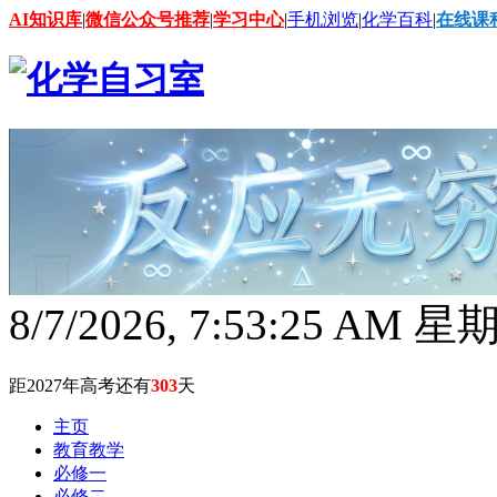
AI知识库
|
微信公众号推荐
|
学习中心
|
手机浏览
|
化学百科
|
在线课
8/7/2026, 7:53:26 AM 
距2027年高考还有
303
天
主页
教育教学
必修一
必修二