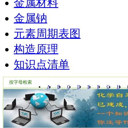
金属材料
金属钠
元素周期表图
构造原理
知识点清单
按字母检索
A
B
C
D
E
F
G
H
W
X
Y
Z