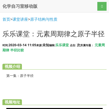
化学自习室移动版
导航
首页
>
课堂讲座
>
原子结构与性质
乐乐课堂：元素周期律之原子半径
2020-03-14 11:05
未知
乐乐课堂
次
元素周
时间:
来源:
编辑:
点击:
所属专题：
期律
半径比较
视频介绍
第一集：原子半径
视频地址