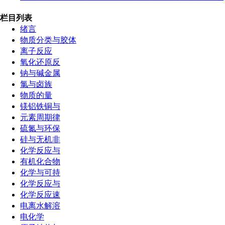
栏目列表
绪言
物质分类与胶体
离子反应
氧化还原反
钠与碱金属
氯与卤族
物质的量
镁铝铁铜与
元素周期律
硫氮与环保
硅与无机非
化学反应与
有机化合物
化学与可持
化学反应与
化学反应速
电离水解溶
电化学