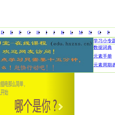
D
E
F
G
H
I
J
K
L
M
N
O
P
学习小专
Z
数据词典
元素手册
元素周期
Next