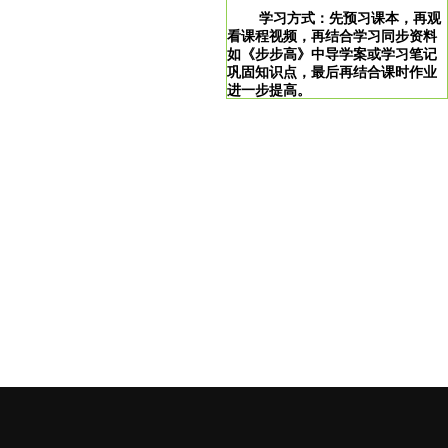
学习方式：先预习课本，再观
看课程视频，再结合学习同步资料
如《步步高》中导学案或学习笔记
巩固知识点，最后再结合课时作业
进一步提高。
学习说明：点击图片即可直达。