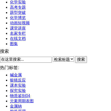
化学实验
高考专题
题型突破
化学博览
动画短视频
课堂讲座
名家专栏
在线文档
图集
搜索
搜索
热门标签:
碱金属
银镜反应
课本实验
探究实验
物质鉴别04
元素周期表图
金属钠