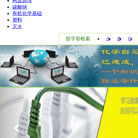
构造原理
碳酸钠
有机化学基础
塑料
灭火
按字母检索
A
B
C
W
X
Y
Previous