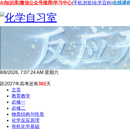
AI知识库
|
微信公众号推荐
|
学习中心
|
手机浏览
|
化学百科
|
在线课
8/8/2026, 7:07:25 AM 星期六
距2027年高考还有
302
天
主页
教育教学
必修一
必修二
物质结构与性质
化学反应原理
有机化学基础