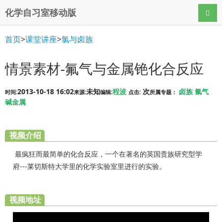
化学自习室移动版
导航
首页
>
课堂讲座
>
氯与卤族
情景素材-氟气与金属铯化合反应
2013-10-18 16:02
未知
程波
次
卤族
氟气
时间:
来源:
编辑:
点击:
所属专题：
碱金属
视频介绍
最疯狂而最简单的化合反应，一个在著名的英国贵族研究型学
府---莱切斯特大学里的化学实验室里进行的实验。
视频地址