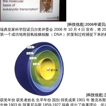
[
科技信息
]
2006年诺
瑞典皇家科学院诺贝尔奖评委会 2006 年 10 月 4 日 宣布，
第一个成功地将脱氧核糖核酸（ DNA ）的复制过程捕捉下来的科
[
科技信息
]
获奖年份 获奖者姓名 生卒年份 国别 得奖成果 1901 年 雅克布斯 ·
生物 1903 年 阿累尼乌斯 1859-1927 瑞典 提出了电离理论，促