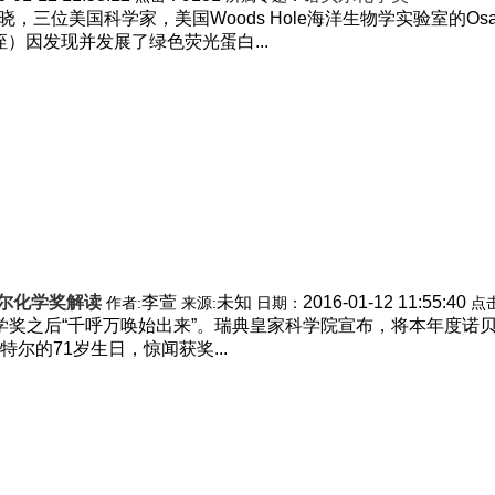
三位美国科学家，美国Woods Hole海洋生物学实验室的Osamu S
堂侄）因发现并发展了绿色荧光蛋白...
贝尔化学奖解读
李萱
未知
2016-01-12 11:55:40
作者:
来源:
日期：
点
物理学奖之后“千呼万唤始出来”。瑞典皇家科学院宣布，将本年度
的71岁生日，惊闻获奖...