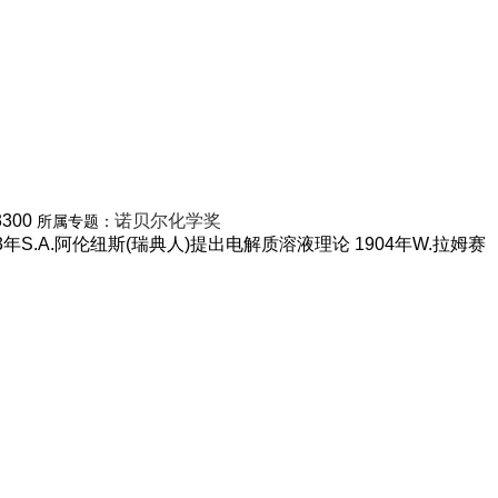
3300
诺贝尔化学奖
所属专题：
3年S.A.阿伦纽斯(瑞典人)提出电解质溶液理论 1904年W.拉姆赛