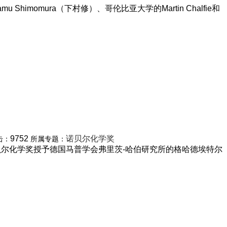
himomura（下村修）、哥伦比亚大学的Martin Chalfie和
9752
诺贝尔化学奖
击：
所属专题：
诺贝尔化学奖授予德国马普学会弗里茨-哈伯研究所的格哈德埃特尔