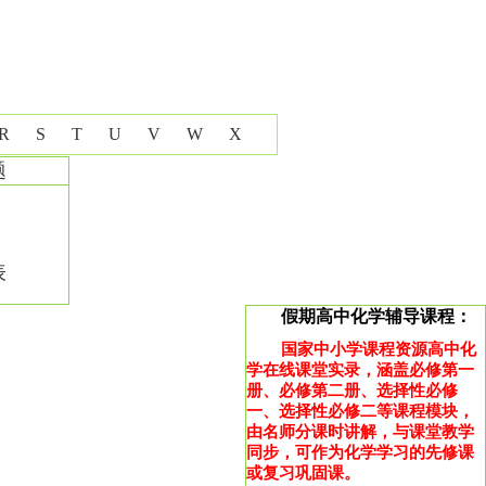
R
S
T
U
V
W
X
题
表
假期高中化学辅导课程：
国家中小学课程资源高中化
学在线课堂实录，涵盖必修第一
册、必修第二册、选择性必修
一、选择性必修二等课程模块，
由名师分课时讲解，与课堂教学
同步，可作为化学学习的先修课
或复习巩固课。