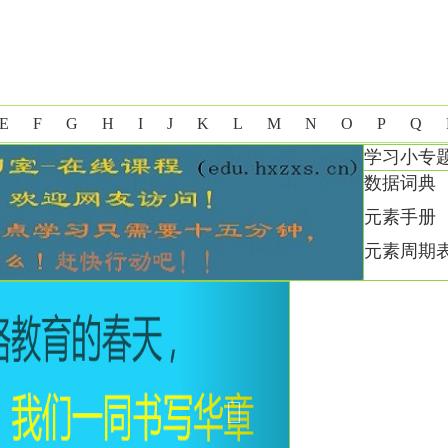
E
F
G
H
I
J
K
L
M
N
O
P
Q
学习小专
数据词典
元素手册
元素周期
Next