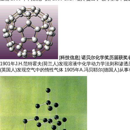
[
科技信息
]
诺贝尔化学奖历届获奖
1901年J.H.范特霍夫(荷兰人)发现溶液中化学动力学法则和渗透压
(英国人)发现空气中的惰性气体 1905年A.冯贝耶尔(德国人)从