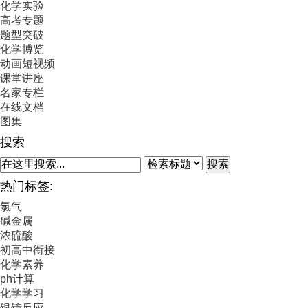
化学实验
高考专题
题型突破
化学博览
动画短视频
课堂讲座
名家专栏
在线文档
图集
搜索
搜索
热门标签:
氯气
碱金属
浓硫酸
初高中衔接
化学素养
ph计算
化学学习
银镜反应