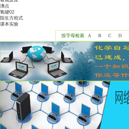
沸点
氢键02
陌生方程式
课本实验
按字母检索
A
B
C
D
Y
Z
Previous