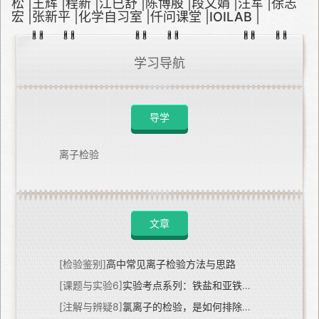
松
|
王辉
|
程新
|
江已舒
|
陈博殷
|
段文娟
|
汪军
|
徐志
宏
|
张新平
|
化学自习室
|
仟问课堂
|
IOILAB
|
学习导航
导学
离子检验
文章
[检验鉴别]
高中常见离子检验方法与思路
[课题与实验6]
实验考点系列：铁盐和亚铁盐的检验
[注解与辨疑8]
氯离子的检验，是如何排除硫酸根的干扰？！