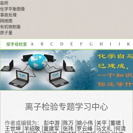
盐桥
化学平衡图像
事故处理
网络图
有机物制备
原子量
按字母检索
A
B
C
D
E
F
G
H
I
J
K
Z
离子检验专题学习中心
作者或编辑为：
彭中游
|
陈万
|
姚小伟
|
关平
|
董啸
|
王世坤
|
羊绍敬
|
童建军
|
张玮
|
罗云峰
|
马文礼
|
何清