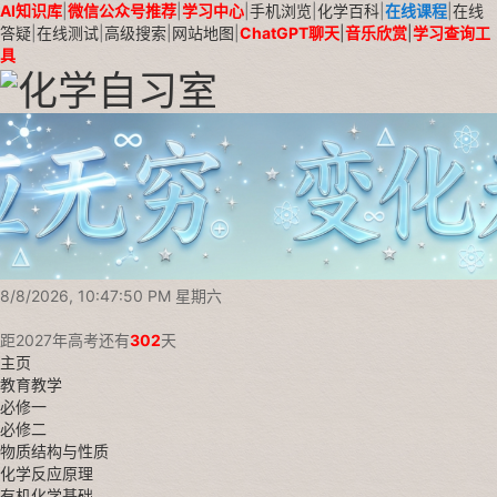
AI知识库
|
微信公众号推荐
|
学习中心
|
手机浏览
|
化学百科
|
在线课程
|
在线
答疑
|
在线测试
|
高级搜索
|
网站地图
|
ChatGPT聊天
|
音乐欣赏
|
学习查询工
具
8/8/2026, 10:47:51 PM 星期六
距2027年高考还有
302
天
主页
教育教学
必修一
必修二
物质结构与性质
化学反应原理
有机化学基础