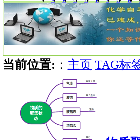
A
B
C
D
E
F
G
H
W
X
Y
Z
当前位置:
：
主页
TAG标