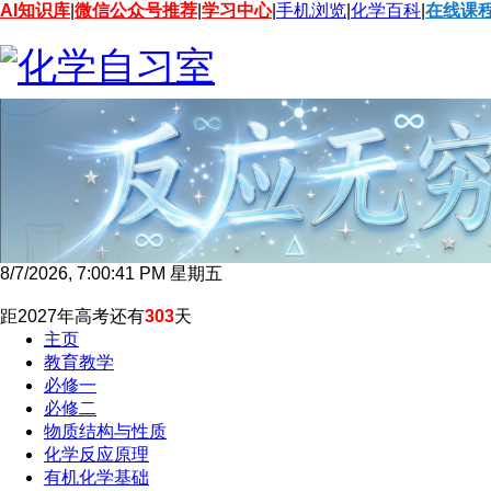
AI知识库
|
微信公众号推荐
|
学习中心
|
手机浏览
|
化学百科
|
在线课
8/7/2026, 7:00:41 PM 星期五
距2027年高考还有
303
天
主页
教育教学
必修一
必修二
物质结构与性质
化学反应原理
有机化学基础