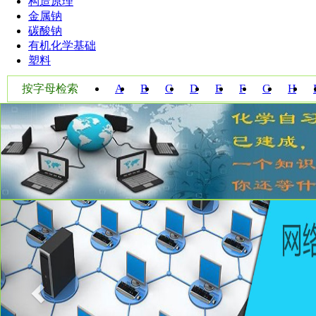
构造原理
金属钠
碳酸钠
有机化学基础
塑料
按字母检索
A
B
C
D
E
F
G
H
W
X
Y
Z
Previous